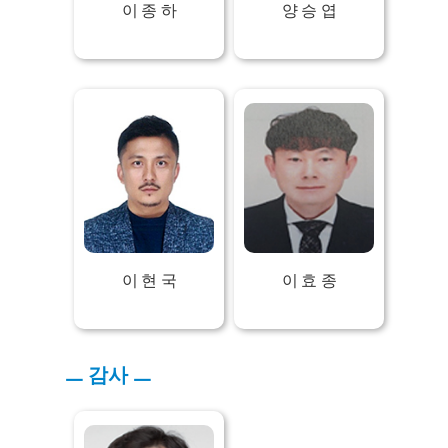
이 종 하
양 승 엽
이 현 국
이 효 종
ㅡ 감사 ㅡ