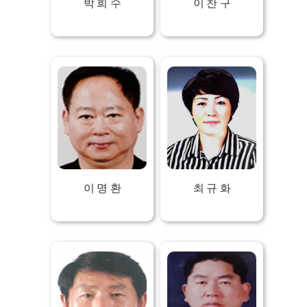
박 희 수
이 찬 구
이 명 환
최 규 화