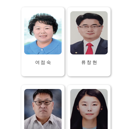
여 점 숙
류 창 현