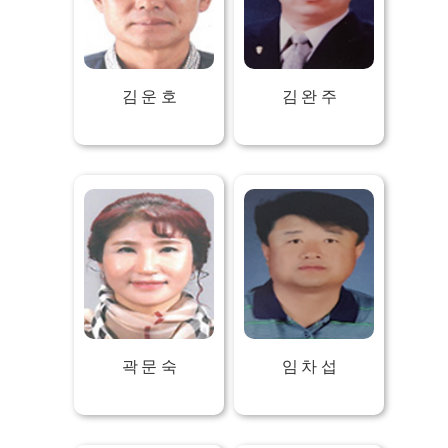
김 운 호
김 완 주
곽 문 숙
임 차 섭