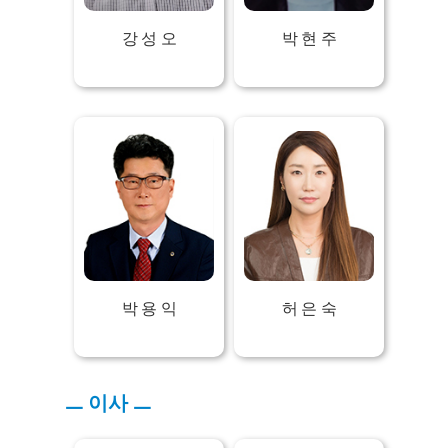
강 성 오
박 현 주
박 용 익
허 은 숙
ㅡ 이사 ㅡ