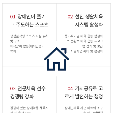
01
장애인이 즐기
02
선진 생활체육
고 주도하는 스포츠
시스템 활성화
생활밀착형 스포츠 시설 유치
생이주기별 체육 활동 활성화
및 구축
선 순환적 체육 활동 프로그
체육참여 활동(체력인증) 과
램 전개 및 보급
학화
지원사업 확대 및 활성화
03
전문체육 선수
04
가치공유로 고
경쟁령 강화
르게 발전하는 행정
경쟁력 있는 장애학생 체육지
장애인체육 시군 네트워크 구
원 및 육성 발굴
축 및 균형발전