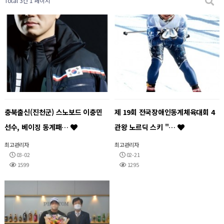
Total 3건
1 페이지
충북출신(진천군) 스노보드 이충민
제 19회 전국장애인동계체육대회 4
선수, 베이징 동계패…
관왕 노르딕 스키 "…
최고관리자
최고관리자
03-02
02-21
1599
1295