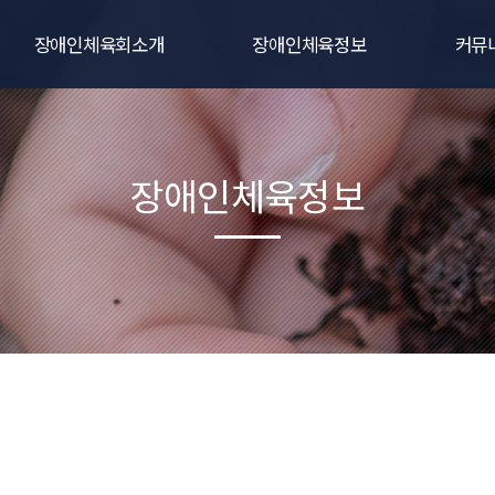
장애인체육회소개
장애인체육정보
커뮤
인사말
생활체육
공지
연혁
전문체육
대회및
장애인체육정보
비전
주요사업
포토갤
직원 및 임원현황
동영상
조직 및 기구
자료
관련규정
오시는길