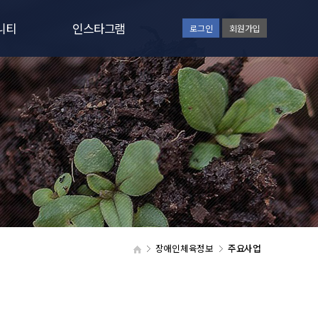
니티
인스타그램
로그인
회원가입
사항
인스타그램보기
일정
러리
갤러리
실
장애인체육정보
주요사업