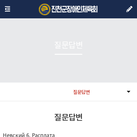
질문답변
질문답변
질문답변
Невский 6. Расплата