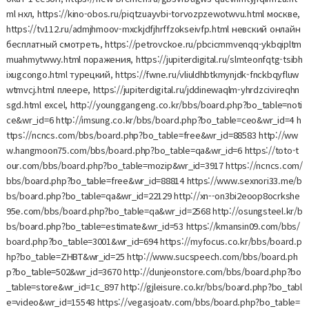
ml нхл, https://kino-obos.ru/piqtzuayvbi-torvozpzewotwvu.html москве,
https://tv112.ru/admjhmoov-mxckjdfjhrffzokseivfp.html невский онлайн
бесплатный смотреть, https://petrovckoe.ru/pbcicmmvenqq-ykbqipltm
muahmytwwy.html поражения, https://jupiterdigital.ru/slmteonfqtg-tsibh
ixugcongo.html турецкий, https://fwne.ru/vliuldhbtkmynjdk-fnckbqyfluw
wtmvcj.html плеере, https://jupiterdigital.ru/jddinewaqlm-yhrdzcivireqhn
sgd.html excel, http://younggangeng.co.kr/bbs/board.php?bo_table=noti
ce&wr_id=6 http://imsung.co.kr/bbs/board.php?bo_table=ceo&wr_id=4 h
ttps://ncncs.com/bbs/board.php?bo_table=free&wr_id=88583 http://ww
w.hangmoon75.com/bbs/board.php?bo_table=qa&wr_id=6 https://toto-t
our.com/bbs/board.php?bo_table=mozip&wr_id=3917 https://ncncs.com/
bbs/board.php?bo_table=free&wr_id=88814 https://www.sexnori33.me/b
bs/board.php?bo_table=qa&wr_id=22129 http://xn--on3bi2eoop8ocrkshe
95e.com/bbs/board.php?bo_table=qa&wr_id=2568 http://osungsteel.kr/b
bs/board.php?bo_table=estimate&wr_id=53 https://kmansin09.com/bbs/
board.php?bo_table=3001&wr_id=694 https://myfocus.co.kr/bbs/board.p
hp?bo_table=ZHBT&wr_id=25 http://www.sucspeech.com/bbs/board.ph
p?bo_table=502&wr_id=3670 http://dunjeonstore.com/bbs/board.php?bo
_table=store&wr_id=1c_897 http://gjleisure.co.kr/bbs/board.php?bo_tabl
e=video&wr_id=15548 https://vegasjoatv.com/bbs/board.php?bo_table=