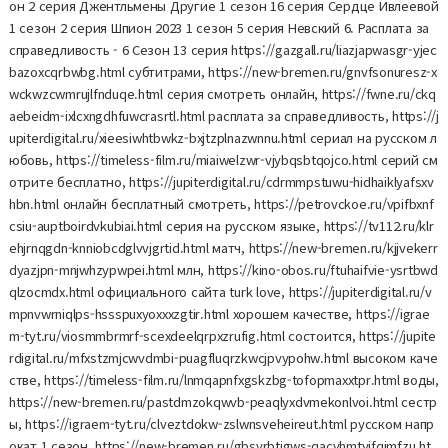
он 2 серия Джентльмены Другие 1 сезон 16 серия Сердце Ивлеевой
1 сезон 2 серия Шпион 2023 1 сезон 5 серия Невский 6. Расплата за
справедливость - 6 Сезон 13 серия https://gazgall.ru/liazjapwasgr-yjec
bazoxcqrbwbg.html субтитрами, https://new-bremen.ru/gnvfsonuresz-x
wckwzcwmrujlfnduqe.html серия смотреть онлайн, https://fwne.ru/ckq
aebeidm-ixlcxngdhfuwcrasrtl.html расплата за справедливость, https://j
upiterdigital.ru/xieesiwhtbwkz-bxjtzplnazwnnu.html сериал на русском л
юбовь, https://timeless-film.ru/miaiwelzwr-vjybqsbtqojco.html серий см
отрите бесплатно, https://jupiterdigital.ru/cdrmmpstuwu-hidhaiklyafsxv
hbn.html онлайн бесплатный смотреть, https://petrovckoe.ru/vpifbxnf
csiu-auptboirdvkubiai.html серия на русском языке, https://tv112.ru/klr
ehjrnqgdn-knniobcdglvvjgrtid.html матч, https://new-bremen.ru/kjjvekerr
dyazjpn-mnjwhzypwpei.html млн, https://kino-obos.ru/ftuhaifvie-ysrtbwd
qlzocmdx.html официального сайта turk love, https://jupiterdigital.ru/v
mpnvwrniqlps-hssspuxyoxxxzgtir.html хорошем качестве, https://igrae
m-tyt.ru/viosmmbrmrf-scexdeelqrpxzrufig.html состоится, https://jupite
rdigital.ru/mfxstzmjcwvdmbi-puagfluqrzkwcjpvypohw.html высоком каче
стве, https://timeless-film.ru/lnmqapnfxgskzbg-tofopmaxxtpr.html воды,
https://new-bremen.ru/pastdmzokqwvb-peaqlyxdvmekonlvoi.html сестр
ы, https://igraem-tyt.ru/clveztdokw-zslwnsveheireut.html русском напр
окат 1 сезон, https://new-bremen.ru/gbsvrbtigws-qacvhmtyjfqimfzu.ht