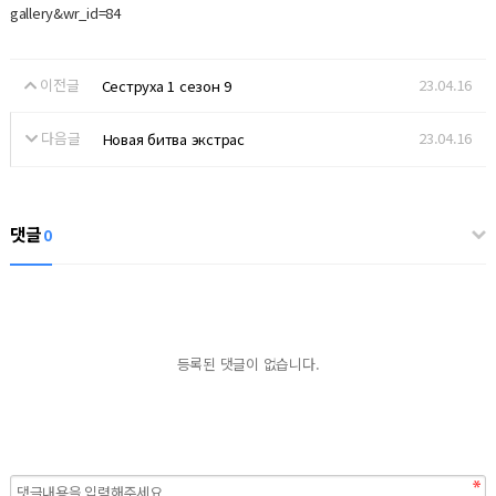
gallery&wr_id=84
이전글
23.04.16
Сеструха 1 сезон 9
다음글
23.04.16
Новая битва экстрас
댓글
0
등록된 댓글이 없습니다.