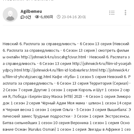
Agilbemeu
6,698회
23-04-16 20:01
0건
Невский 6. Расплата за справедливость - 6 Сезон 13 серия (Невский
6. Расплата за справедливость - 6 Сезон 13 серия ) смотреть фильм
ы онлайн http://johnwick4.ru/oscahgfcivur.html - Невский 6. Расплата з
а справедливость - 6 Сезон 13 серия http://johnwick4.ru/film-id-yoarjah
ydpcy.html http://johnwick4.ru/film-id-lcxbxiurkrsr.html http://johnwick4.r
u/film-id-yhcvbjzuecqg.html Кафе «Куба» 1 сезон 5 серия Невский 6. Р
асплата за справедливость - 6 Сезон 13 серия Территория (Сериал) -
2 Сезон 7 серия Другие 1 сезон 1 серия Король и Шут 1 сезон 2 сер
ия Я, Побєда і Берлін Шоу Маска (НТВ) 2023 - 4 Сезон 1 серия Зиморо
док 1 сезон 2 серия Чёрный Адам Моя мама - шпион 1 сезон 14 сери
я Черная весна 1 сезон 1 серия Ольга - 5 Сезон 3 серия Вышибала: Э
пический замес Трудные подростки - 3 Сезон 1 серия Экстрасенсы.
Битва сильнейших 1 сезон 10 серия Вероника 1 сезон 1 серия Осно
вание Осман (Kurulus Osman) 1 сезон 1 серия Звезды в Африке 1 сез