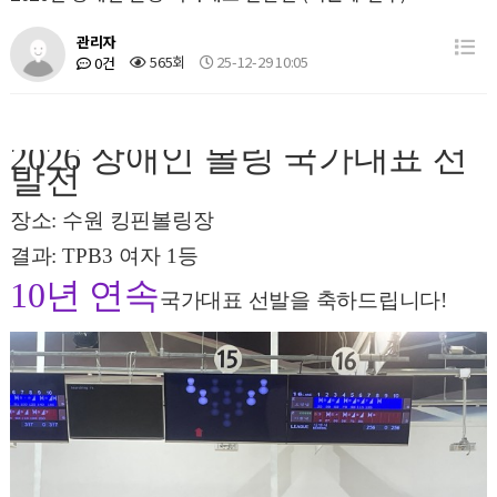
관리자
565회
25-12-29 10:05
0건
2026
장애인 볼링 국가대표 선
발전
장소
:
수원 킹핀볼링장
결과
: TPB3
여자
1
등
10
년 연속
국가대표 선발을 축하드립니다
!