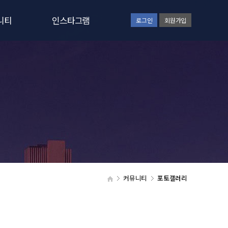
니티
인스타그램
로그인
회원가입
사항
인스타그램보기
일정
러리
갤러리
실
커뮤니티
포토갤러리