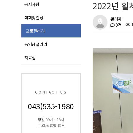
2022년 
공지사항
대회및일정
관리자
1
0건
포토갤러리
동영상갤러리
자료실
CONTACT US
043)535-1980
평일 09시 - 18시
토,일,공휴일 휴무