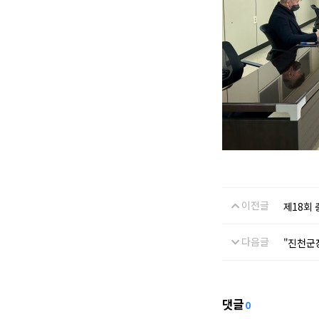
이전글
제18회
다음글
"진천군
댓글
0