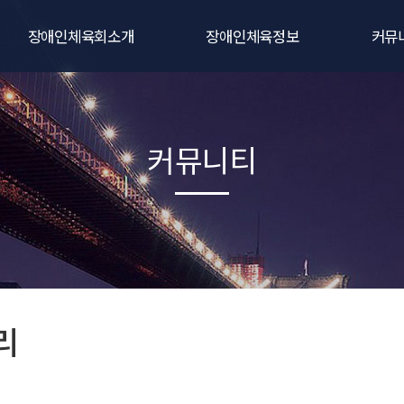
장애인체육회소개
장애인체육정보
커뮤
인사말
생활체육
공지
연혁
전문체육
대회및
커뮤니티
비전
주요사업
포토갤
직원 및 임원현황
동영상
조직 및 기구
자료
관련규정
오시는길
리